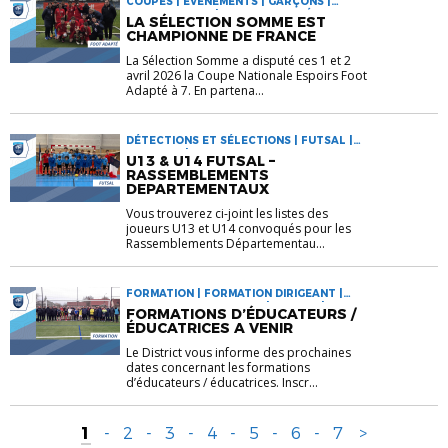
COUPES | EVÉNEMENTS | GARÇONS |
INFORMATIONS | SPORT ADAPTÉ
LA SÉLECTION SOMME EST
CHAMPIONNE DE FRANCE
La Sélection Somme a disputé ces 1 et 2
avril 2026 la Coupe Nationale Espoirs Foot
Adapté à 7. En partena...
DÉTECTIONS ET SÉLECTIONS | FUTSAL |
GARÇONS | INFORMATIONS
U13 & U14 FUTSAL –
RASSEMBLEMENTS
DEPARTEMENTAUX
Vous trouverez ci-joint les listes des
joueurs U13 et U14 convoqués pour les
Rassemblements Départementau...
FORMATION | FORMATION DIRIGEANT |
FORMATION TECHNIQUE | FUTSAL |
FORMATIONS D’ÉDUCATEURS /
INFORMATIONS
ÉDUCATRICES A VENIR
Le District vous informe des prochaines
dates concernant les formations
d’éducateurs / éducatrices. Inscr...
1
-
2
-
3
-
4
-
5
-
6
-
7
>