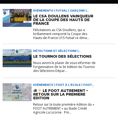
EVÉNEMENTS | FUTSAL | GARÇONS |
INFORMATIONS
LE CSA DOULLENS VAINQUEUR
DE LA COUPE DES HAUTS DE
FRANCE
Félicitations au CSA Doullens, qui a
brillamment remporté la Coupe des
Hauts-de-France U15 Futsal ce dima...
DÉTECTIONS ET SÉLECTIONS |
EVÉNEMENTS | FILLES | FUTSAL |
LE TOURNOI DES SÉLECTIONS
GARÇONS | INFORMATIONS
Nous avons le plaisir de vous informer de
l’organisation de la 3e édition du Tournoi
des Sélections Dépar...
EVÉNEMENTS | FOOT À L'ECOLE | FOOT
DIVERSIFIÉ | FOOT EN MILIEU SCOLAIRE |
LE FOOT AUTREMENT –
INFORMATIONS | RASSEMBLEMENTS |
RETOUR SUR LA PREMIERE
SECTIONS SPORTIVES | SPORT ADAPTÉ
EDITION
Retour sur la toute première édition du «
FOOT AUTREMENT » au Stade Crédit
Agricole La Licorne Prè...