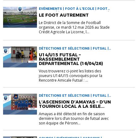
EVÉNEMENTS | FOOT À L'ECOLE | FOOT
DIVERSIFIÉ | FOOT EN MILIEU SCOLAIRE |
LE FOOT AUTREMENT
INFORMATIONS | RASSEMBLEMENTS
Le District de la Somme de Football
organise, ce mardi 12 mai 2026 au Stade
Crédit Agricole La Licorne, l...
DÉTECTIONS ET SÉLECTIONS | FUTSAL |
GARÇONS | INFORMATIONS
U14/U15 FUTSAL –
RASSEMBLEMENT
DEPARTEMENTAL (16/04/26)
Vous trouverez ci-joint les listes des
joueurs U14/U15 convoqués pour la
Rencontre Amicale Futsal : ...
DÉTECTIONS ET SÉLECTIONS | FUTSAL |
GARÇONS | INFORMATIONS
L’ASCENSION D’AMAYAS – D’UN
TOURNOI LOCAL A LA SELE...
Amayas a été détecté en fin de saison
dernière lors d’un tournoi de futsal avec
son équipe de Péronn...