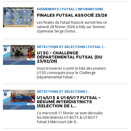
EVÉNEMENTS | FUTSAL | INFORMATIONS
FINALES FUTSAL ASSOCIÉ 25/26
Les finales du Futsal Associé auront lieu ce
samedi 28 février 2026 à Ailly sur Somme
(Gymnase Serge Doma...
DÉTECTIONS ET SÉLECTIONS | FUTSAL |
GARÇONS | INFORMATIONS
U13G – CHALLENGE
DÉPARTEMENTAL FUTSAL (DU
23/02/26)
Vous trouverez ci-joint la liste des joueurs
U13G convoqués pour le Challenge
Départemental Futsal :...
DÉTECTIONS ET SÉLECTIONS |
EVÉNEMENTS | FUTSAL | GARÇONS |
U14/U15 & U16/U17 FUTSAL –
INFORMATIONS
RÉSUMÉ INTERDISTRICTS
(SELECTION DE L...
Ce mercredi 11 février se sont déroulés
les Interdistricts U14/U15 & U16/U17
Futsal à Méricourt (de 9...