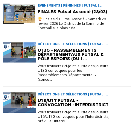
EVÉNEMENTS | FÉMININES | FUTSAL |
GARÇONS | INFORMATIONS
FINALES Futsal Associé (28/02)
Finales du Futsal Associé – Samedi 28
février 2026 Le District de la Somme de
Football a le plaisir de ...
DÉTECTIONS ET SÉLECTIONS | FUTSAL |
GARÇONS | INFORMATIONS
U13G – RASSEMBLEMENTS
DÉPARTEMENTAUX FUTSAL &
PÔLE ESPOIRS (DU 1...
Vous trouverez ci-joint la liste des joueurs
U13G convoqués pour les
Rassemblements Départementaux
(conco...
DÉTECTIONS ET SÉLECTIONS | FUTSAL |
GARÇONS | INFORMATIONS
U16/U17 FUTSAL –
CONVOCATION : INTERDISTRICT
Vous trouverez ci-joint la liste des joueurs
U16/U17G convoqués pour l'Interdistricts,
prévu le : Interdi...