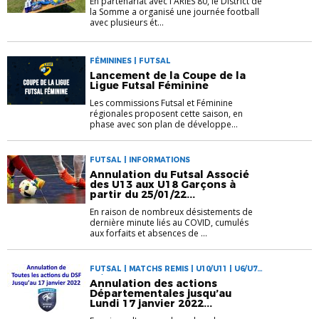
En partenariat avec l'ARIES 80, le District de
la Somme a organisé une journée football
avec plusieurs ét...
FÉMININES | FUTSAL
Lancement de la Coupe de la
Ligue Futsal Féminine
Les commissions Futsal et Féminine
régionales proposent cette saison, en
phase avec son plan de développe...
FUTSAL | INFORMATIONS
Annulation du Futsal Associé
des U13 aux U18 Garçons à
partir du 25/01/22...
En raison de nombreux désistements de
dernière minute liés au COVID, cumulés
aux forfaits et absences de ...
FUTSAL | MATCHS REMIS | U10/U11 | U6/U7 |
U8/U9
Annulation des actions
Départementales jusqu’au
Lundi 17 janvier 2022...