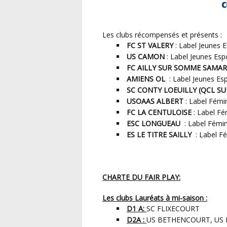
Les clubs récompensés et présents :
FC ST VALERY
: Label Jeunes E
US CAMON
: Label Jeunes Esp
FC AILLY SUR SOMME SAMA
AMIENS OL
: Label Jeunes Es
SC CONTY LOEUILLY (QCL S
USOAAS ALBERT
: Label Fémi
FC LA CENTULOISE
: Label F
ESC LONGUEAU
: Label Fémi
ES LE TITRE SAILLY
: Label F
CHARTE DU FAIR PLAY:
Les clubs Lauréats à mi-saison :
D1 A:
SC FLIXECOURT
D2A :
US BETHENCOURT, US 