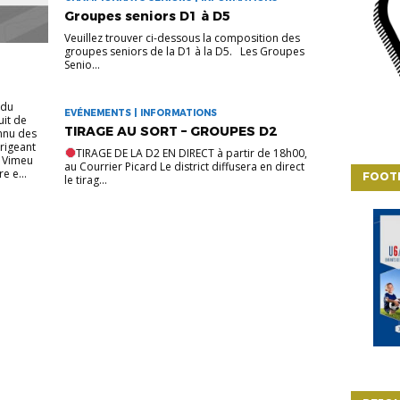
Groupes seniors D1 à D5
Veuillez trouver ci-dessous la composition des
groupes seniors de la D1 à la D5. Les Groupes
Senio...
 du
EVÉNEMENTS | INFORMATIONS
uit de
TIRAGE AU SORT – GROUPES D2
onnu des
irigeant
TIRAGE DE LA D2 EN DIRECT à partir de 18h00,
u Vimeu
au Courrier Picard Le district diffusera en direct
e e...
FOOT
le tirag...