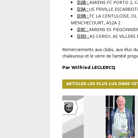
D2B :
AMIENS FC PORTO 2, 
D3A :
US FRIVILLE ESCARBOT
D3B :
FC LA CENTULOISE, OL
MENCHECOURT, AS2A 2
D3C :
AMIENS ES PIEGONNIER
D3D :
AS CERISY, AS VILLER
Remerciements aux clubs, aux élus du Comité directeur, ainsi qu’au CRCA pour son accueil
chaleureux et le verre de l’amitié prop
Par
Wilfried
LECLERCQ
ARTICLES LES PLUS LUS DANS CE