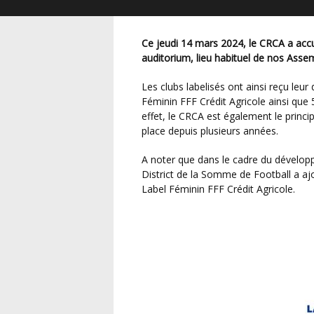
Ce jeudi 14 mars 2024, le CRCA a accueilli une trentaine de clubs du District dans son
auditorium, lieu habituel de nos Asse
Les clubs labelisés ont ainsi reçu leur dotation Crédit Agricole liée au Label Jeunes et/ou
Féminin FFF Crédit Agricole ainsi que 
effet, le CRCA est également le princi
place depuis plusieurs années.
A noter que dans le cadre du développement et de la valorisation du football féminin, le
District de la Somme de Football a a
Label Féminin FFF Crédit Agricole.