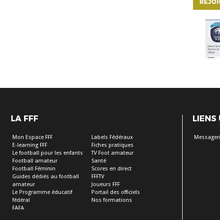
REJO
LA FFF
LIENS
Mon Espace FFF
Labels Fédéraux
Messageri
E-learning FFF
Fiches pratiques
Le football pour les enfants
TV Foot amateur
Football amateur
Santé
Football Féminin
Scores en direct
Guides dédiés au football
FFFTV
amateur
Joueurs FFF
Le Programme éducatif
Portail des officiels
fédéral
Nos formations
FAFA