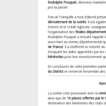
Rodolphe Pouquet
, directeur marketi
pris la parole.
Pascal Tranquille a tout d’abord prése
déroulement de la soirée
. Il est égal
District et le Crédit Agricole, souli
l’organisation des
finales département
Rodolphe Pouquet a ensuite rappelé 
aussi bien au niveau départemental q
de France
. Il a réaffirmé la volonté d
évoquant les aides apportées par les c
bénévoles
pour leur investissement qu
En conclusion de cette première parti
du District
et remercié l’ensemble des
Rem
La soirée s’est poursuivie avec la
remi
ainsi que de
10 places offertes par le
destination des bénévoles des clubs la