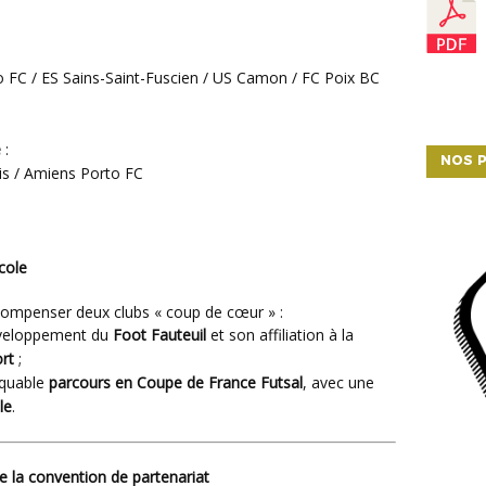
 FC / ES Sains-Saint-Fuscien / US Camon / FC Poix BC
e
:
NOS P
s / Amiens Porto FC
cole
récompenser deux clubs « coup de cœur » :
éveloppement du
Foot Fauteuil
et son affiliation à la
rt
;
rquable
parcours en Coupe de France Futsal
, avec une
le
.
de la convention de partenariat