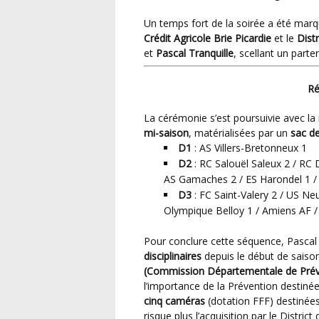
Un temps fort de la soirée a été mar
Crédit Agricole Brie Picardie
et le
Dist
et
Pascal Tranquille
, scellant un parte
R
La cérémonie s’est poursuivie avec la
mi-saison
, matérialisées par un
sac de
D1
: AS Villers-Bretonneux 1
D2
: RC Salouël Saleux 2 / RC 
AS Gamaches 2 / ES Harondel 1 / 
D3
: FC Saint-Valery 2 / US Neu
Olympique Belloy 1 / Amiens AF /
Pour conclure cette séquence, Pascal 
disciplinaires
depuis le début de saiso
(Commission Départementale de Préve
l’importance de la Prévention destinée 
cinq caméras
(dotation FFF) destinées 
risque plus l’acquisition par le Distri