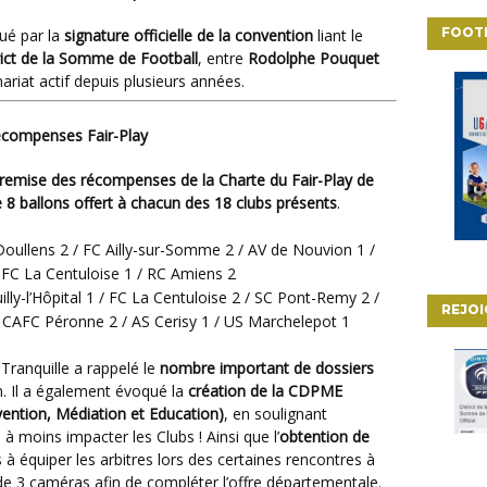
FOOT
qué par la
signature officielle de la convention
liant le
rict de la Somme de Football
, entre
Rodolphe Pouquet
nariat actif depuis plusieurs années.
écompenses Fair-Play
remise des récompenses de la Charte du Fair-Play de
 8 ballons offert à chacun des 18 clubs présents
.
Doullens 2 / FC Ailly-sur-Somme 2 / AV de Nouvion 1 /
FC La Centuloise 1 / RC Amiens 2
illy-l’Hôpital 1 / FC La Centuloise 2 / SC Pont-Remy 2 /
REJO
 CAFC Péronne 2 / AS Cerisy 1 / US Marchelepot 1
Tranquille a rappelé le
nombre important de dossiers
n. Il a également évoqué la
création de la CDPME
ntion, Médiation et Education)
, en soulignant
à moins impacter les Clubs ! Ainsi que l’
obtention de
à équiper les arbitres lors des certaines rencontres à
ct de 3 caméras afin de compléter l’offre départementale.