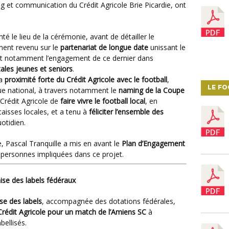
ng et communication du Crédit Agricole Brie Picardie, ont
nté le lieu de la cérémonie, avant de détailler le
ement revenu sur le
partenariat de longue date
unissant le
gnant notamment l’engagement de ce dernier dans
ales jeunes et seniors
.
la
proximité forte du Crédit Agricole avec le football
,
LE F
ue national, à travers notamment le
naming de la Coupe
u Crédit Agricole de
faire vivre le football local
, en
aisses locales, et a tenu à
féliciter l’ensemble des
otidien.
e, Pascal Tranquille a mis en avant le
Plan d’Engagement
 personnes impliquées dans ce projet.
ise des labels fédéraux
se des labels
, accompagnée des dotations fédérales,
 Crédit Agricole pour un match de l’Amiens SC
à
bellisés.