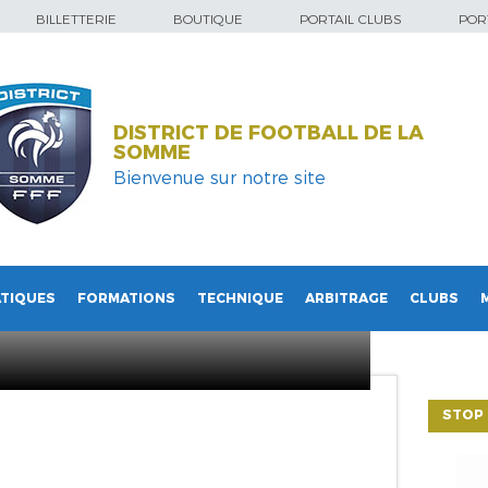
BILLETTERIE
BOUTIQUE
PORTAIL CLUBS
PORT
DISTRICT DE FOOTBALL DE LA
SOMME
Bienvenue sur notre site
TIQUES
FORMATIONS
TECHNIQUE
ARBITRAGE
CLUBS
cran 2022-09-20
STOP 