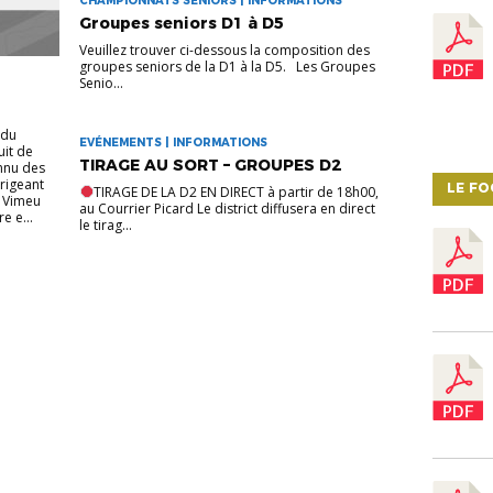
CHAMPIONNATS SENIORS | INFORMATIONS
Groupes seniors D1 à D5
Veuillez trouver ci-dessous la composition des
groupes seniors de la D1 à la D5. Les Groupes
Senio...
 du
EVÉNEMENTS | INFORMATIONS
uit de
TIRAGE AU SORT – GROUPES D2
onnu des
irigeant
LE F
TIRAGE DE LA D2 EN DIRECT à partir de 18h00,
u Vimeu
au Courrier Picard Le district diffusera en direct
e e...
le tirag...