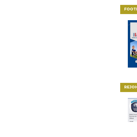
FOOT
REJO