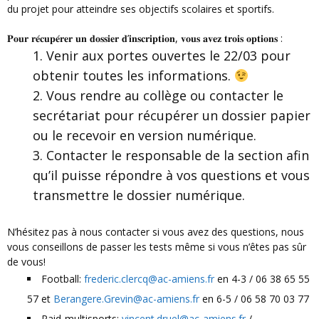
du projet pour atteindre ses objectifs scolaires et sportifs.
𝐏𝐨𝐮𝐫 𝐫𝐞́𝐜𝐮𝐩𝐞́𝐫𝐞𝐫 𝐮𝐧 𝐝𝐨𝐬𝐬𝐢𝐞𝐫 𝐝’𝐢𝐧𝐬𝐜𝐫𝐢𝐩𝐭𝐢𝐨𝐧, 𝐯𝐨𝐮𝐬 𝐚𝐯𝐞𝐳 𝐭𝐫𝐨𝐢𝐬 𝐨𝐩𝐭𝐢𝐨𝐧𝐬 :
Venir aux portes ouvertes le 22/03 pour
obtenir toutes les informations.
Vous rendre au collège ou contacter le
secrétariat pour récupérer un dossier papier
ou le recevoir en version numérique.
Contacter le responsable de la section afin
qu’il puisse répondre à vos questions et vous
transmettre le dossier numérique.
N’hésitez pas à nous contacter si vous avez des questions, nous
vous conseillons de passer les tests même si vous n’êtes pas sûr
de vous!
Football:
frederic.clercq@ac-amiens.fr
en 4-3 / 06 38 65 55
57 et
Berangere.Grevin@ac-amiens.fr
en 6-5 / 06 58 70 03 77
Raid-multisports:
vincent.druel@ac-amiens.fr
/