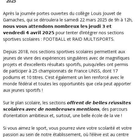
2025
Après la journée portes ouvertes du collège Louis Jouvet de
Gamaches, qui se déroulera le samedi 22 mars 2025 de 9h à 12h,
𝗻𝗼𝘂𝘀 𝘃𝗼𝘂𝘀 𝗮𝘁𝘁𝗲𝗻𝗱𝗼𝗻𝘀 𝗻𝗼𝗺𝗯𝗿𝗲𝘂𝘅 𝗹𝗲𝘀 𝗷𝗲𝘂𝗱𝗶 𝟯 𝗲𝘁
𝘃𝗲𝗻𝗱𝗿𝗲𝗱𝗶 𝟰 𝗮𝘃𝗿𝗶𝗹 𝟮𝟬𝟮𝟱 pour tenter d’intégrer nos sections
sportives scolaires : FOOTBALL et RAID MULTISPORTS.
Depuis 2018, nos sections sportives scolaires permettent aux
jeunes de vivre des expériences singulières avec de magnifiques
projets et d’excellents résultats sportifs, puisqu’elles ont permis
de participer à 25 championnats de France UNSS, dont 17
podiums et 10 titres. C’est également un lien renforcé avec le
monde fédéral et toutes les opportunités que cela peut apporter
aux jeunes sportifs !
Sur le plan scolaire, les sections 𝙤𝙛𝙛𝙧𝙚𝙣𝙩 𝙙𝙚 𝙗𝙚𝙡𝙡𝙚𝙨 𝙧𝙚́𝙪𝙨𝙨𝙞𝙩𝙚𝙨
𝙨𝙘𝙤𝙡𝙖𝙞𝙧𝙚𝙨 𝙖𝙫𝙚𝙘 𝙙𝙚 𝙣𝙤𝙢𝙗𝙧𝙚𝙪𝙨𝙚𝙨 𝙢𝙚𝙣𝙩𝙞𝙤𝙣𝙨, des parcours
d’orientation ambitieux et, surtout, une belle école de la vie !
Si vous aimez le sport, vous pourrez vivre votre scolarité et votre
passion au sein de notre établissement, où l’élève est au centre