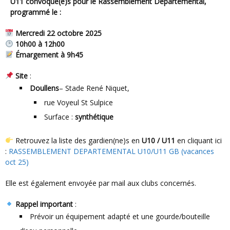
U11 convoqué(e)s
pour le
Rassemblement Départemental
,
programmé le :
Mercredi 22 octobre 2025
10h00 à 12h00
Émargement à 9h45
Site
:
Doullens
– Stade René Niquet,
rue Voyeul St Sulpice
Surface :
synthétique
Retrouvez la liste des gardien(ne)s en
U10 / U11
en cliquant ici
:
RASSEMBLEMENT DEPARTEMENTAL U10/U11 GB (vacances
oct 25)
Elle est également envoyée par mail aux clubs concernés.
Rappel important
:
Prévoir un équipement adapté et une gourde/bouteille