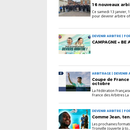
INFORMATIONS | INFO
16 nouveaux arbi
Ce samedi 13 janvier, 1
pour devenir arbitre off
DEVENIR ARBITRE | FO
ARBITRES
CAMPAGNE « BE A
ARBITRAGE | DEVENIR 
Coupe de France 
octobre
La Fédération Français
France des Arbitres La 
DEVENIR ARBITRE | F
Comme Jean, tent
Les prochaines formatio
Tronville (ouverte à to..