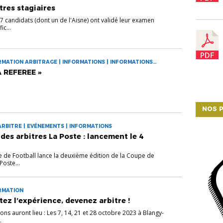
RMATIONS ARBITRES
tres stagiaires
7 candidats (dont un de l'Aisne) ont validé leur examen
ic...
RMATION ARBITRAGE | INFORMATIONS | INFORMATIONS
 REFEREE »
NOS P
ARBITRE | EVÉNEMENTS | INFORMATIONS
des arbitres La Poste : lancement le 4
e de Football lance la deuxième édition de la Coupe de
Poste...
ORMATION
ez l’expérience, devenez arbitre !
ns auront lieu : Les 7, 14, 21 et 28 octobre 2023 à Blangy-
.