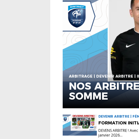
ARBITRAGE | DEVENIR ARBITRE |
NOS ARBITRE
SOMME
DEVENIR ARBITRE | FÉ
FORMATION INITI
DEVENS ARBITRE ! Avec l
janvier 2026...