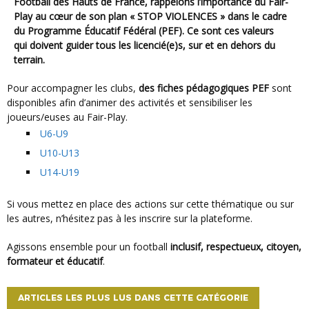
Football des Hauts de France, rappelons l’importance du
Fair-
Play
au cœur de son plan « STOP VIOLENCES » dans le cadre
du
Programme Éducatif Fédéral (PEF)
.
Ce sont
ces valeurs
qui
doivent guider tous les licencié(e)s, sur et en dehors du
terrain.
Pour accompagner les clubs,
des fiches pédagogiques PEF
sont
disponibles afin d’animer des activités et sensibiliser les
joueurs/euses au Fair-Play.
U6-U9
U10-U13
U14-U19
Si vous mettez en place des actions sur cette thématique ou sur
les autres, n’hésitez pas à les inscrire sur la plateforme.
Agissons ensemble pour un football
inclusif,
respectueux, citoyen,
formateur et éducatif
.
ARTICLES LES PLUS LUS DANS CETTE CATÉGORIE